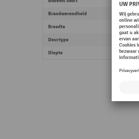
Bodems soort
Lekba
Brandwerendheid
10 mi
Breedte
360 
Deurtype
Draai
Diepte
500 