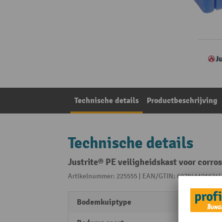
Technische details
Productbeschrijving
Technische details
Justrite® PE veiligheidskast voor corr
Artikelnummer: 225555 | EAN/GTIN: 697841191624
U
Bodemkuiptype
Bodem