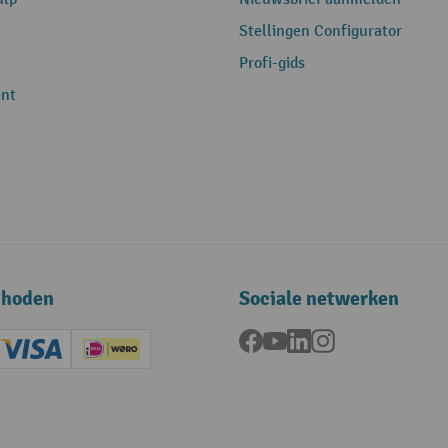
Stellingen Configurator
Profi-gids
nt
thoden
Sociale netwerken
Facebook
YouTube
LinkedIn
Instagram
ard (Master)
Creditcard (Visa)
iDEAL | Wero
ening