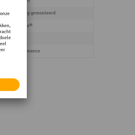
435 mm
volledig gemonteerd
Justrite®
Staal
Performance