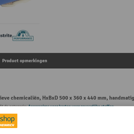
Product opmerkingen
osieve chemicaliën, HxBxD 500 x 360 x 440 mm, handmatig
it de categorie:
Accessoires voor kasten voor gevaarlijke stoffen
lekbak
Eigengewicht