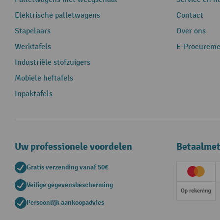
Elektrische palletwagens
Contact
Stapelaars
Over ons
Werktafels
E-Procureme
Industriële stofzuigers
Mobiele heftafels
Inpaktafels
Uw professionele voordelen
Betaalme
Gratis verzending vanaf 50€
Creditc
Veilige gegevensbescherming
Op rek
Persoonlijk aankoopadvies