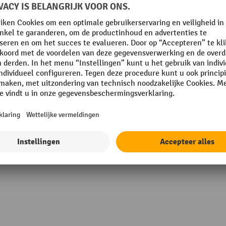
k
Hoogte
n
Levering
mm
Merk
deur
Onderbouw materiaal
mm
Rubriek