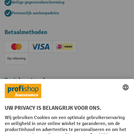
Veilige gegevensbescherming
Persoonlijk aankoopadvies
Betaalmethoden
Creditcard (Master)
Creditcard (Visa)
iDEAL | Wero
Op rekening
Sociale netwerken
Facebook
YouTube
LinkedIn
Instagram
Algemene leveringsvoorwaarden
Copyright