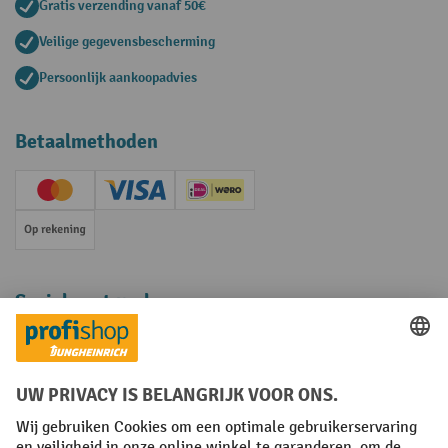
Gratis verzending vanaf 50€
Veilige gegevensbescherming
Persoonlijk aankoopadvies
Betaalmethoden
Creditcard (Master)
Creditcard (Visa)
iDEAL | Wero
Op rekening
Sociale netwerken
Facebook
YouTube
LinkedIn
Instagram
Algemene leveringsvoorwaarden
Copyright