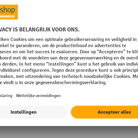
mm
Legbordtype
mm
Levering
 mm
Merk
Oppervlak
Opslagplaats
Toon alle technische details