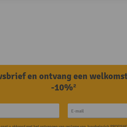
uwsbrief en ontvang een welkoms
-10%²
E-mail
, gaat u akkoord met het ontvangen van reclame van Jungheinrich PROFISHO