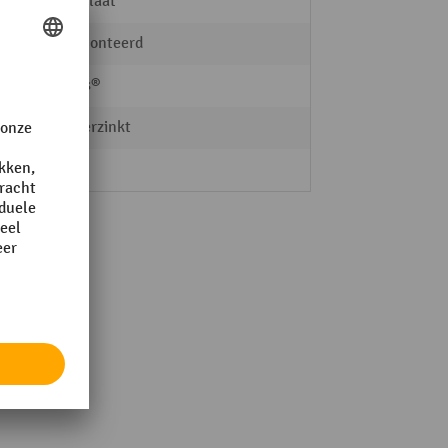
Staalplaat
gedemonteerd
asecos®
vuurverzinkt
buiten