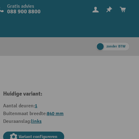
Gratis advies
088 900 8800
zonder BTW
Huidige variant:
1
Aantal deuren:
840 mm
Buitenmaat breedte:
links
Deuraanslag:
Variant configureren