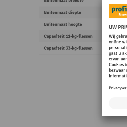
Buitenmaat breedte
840 
Buitenmaat diepte
690 
Buitenmaat hoogte
1500
Capaciteit 11-kg-flessen
10
Capaciteit 33-kg-flessen
4