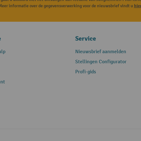
Meer informatie over de gegevensverwerking voor de nieuwsbrief vindt u
hie
e
Service
ulp
Nieuwsbrief aanmelden
Stellingen Configurator
Profi-gids
nt