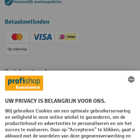
Persoonlijk aankoopadvies
Betaalmethoden
Creditcard (Master)
Creditcard (Visa)
iDEAL | Wero
Op rekening
Sociale netwerken
Facebook
YouTube
LinkedIn
Instagram
Algemene leveringsvoorwaarden
Copyright
Privacyverklaring
Privacy Instellingen