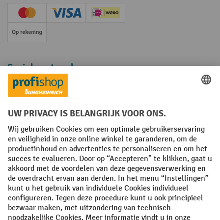
Creditcard (Master)
Creditcard (Visa)
iDEAL | Wero
Op rekening
Sociale netwerken
Facebook
YouTube
LinkedIn
Instagram
Algemene leveringsvoorwaarden
Copyright
Privacyverklaring
Privacy Instellingen
All prices excl. VAT plus
shipping costs
and possible delivery charges,
if not stated otherwise.
¹ De korting is geldig zolang de voorraad strekt. De korting is niet van
toepassing op speciale prijzen. Een combinatie met andere