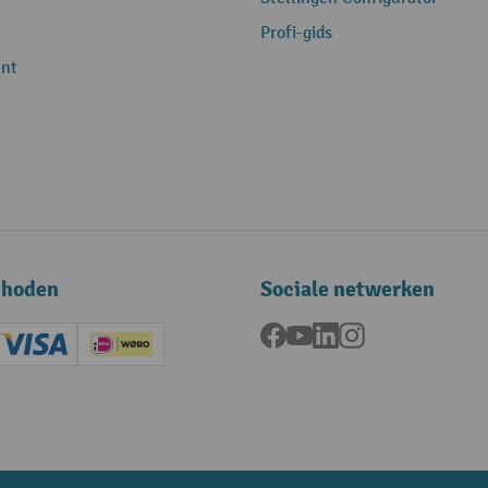
Profi-gids
nt
thoden
Sociale netwerken
Facebook
YouTube
LinkedIn
Instagram
ard (Master)
Creditcard (Visa)
iDEAL | Wero
ening