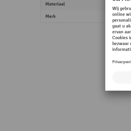
Materiaal
Staal
Merk
fetra®