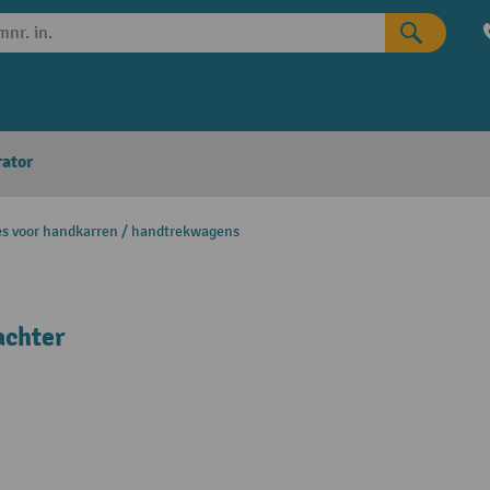
rator
es voor handkarren / handtrekwagens
achter