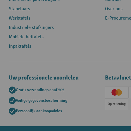
Stapelaars
Over ons
Werktafels
E-Procureme
Industriële stofzuigers
Mobiele heftafels
Inpaktafels
Uw professionele voordelen
Betaalme
Gratis verzending vanaf 50€
Creditc
Veilige gegevensbescherming
Op rek
Persoonlijk aankoopadvies