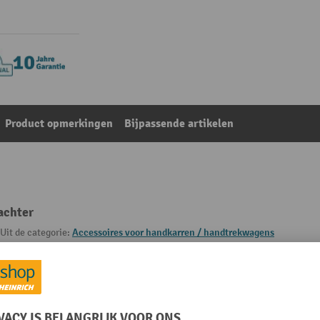
Product opmerkingen
Bijpassende artikelen
achter
Uit de categorie:
Accessoires voor handkarren / handtrekwagens
RAL-kleur
Rubriek