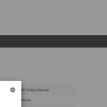
RAL 5007 briljantblauw
Professional