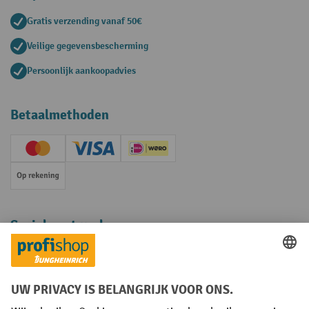
Gratis verzending vanaf 50€
Veilige gegevensbescherming
Persoonlijk aankoopadvies
Betaalmethoden
Creditcard (Master)
Creditcard (Visa)
iDEAL | Wero
Op rekening
Sociale netwerken
Facebook
YouTube
LinkedIn
Instagram