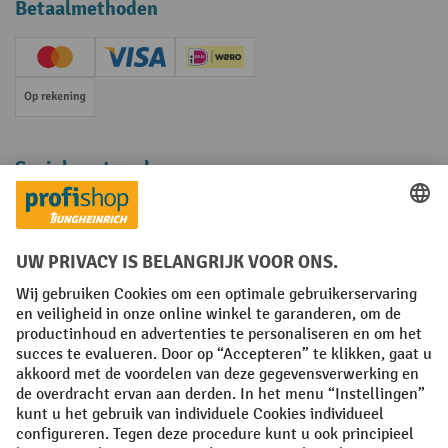
Betaalmethoden
Creditcard (Master)
Creditcard (Visa)
iDEAL | Wero
Op rekening
Sociale netwerken
Facebook
YouTube
LinkedIn
Instagram
Algemene leveringsvoorwaarden
Copyright
Privacyverklaring
Privacy Instellingen
All prices excl. VAT plus
shipping costs
and possible delivery charges,
if not stated otherwise.