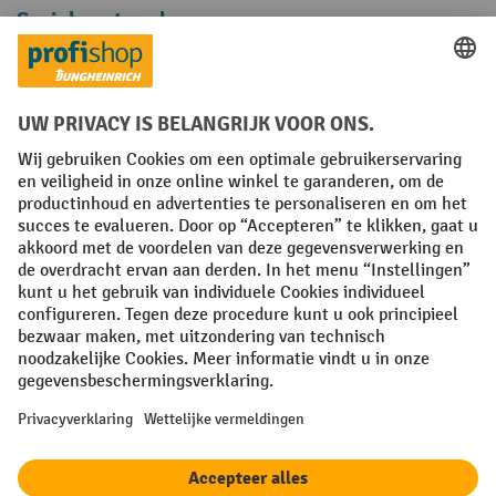
Sociale netwerken
Facebook
YouTube
LinkedIn
Instagram
Algemene leveringsvoorwaarden
Copyright
Privacyverklaring
Privacy Instellingen
All prices excl. VAT plus
shipping costs
and possible delivery charges,
if not stated otherwise.
¹ De korting is geldig zolang de voorraad strekt. De korting is niet van
toepassing op speciale prijzen. Een combinatie met andere
procentuele kortingen of vouchers is niet mogelijk. | ² De korting
wordt eenmalig toegekend bij de eerste inschrijving voor de
nieuwsbrief. De voucher is 10 dagen geldig en kan online worden
ingewisseld vanaf een netto bestelwaarde van €250. De hoogte van de
korting varieert per productcategorie en is maximaal 10%. Elektrische
pallettrucks, elektrische stapelaars, elektrische heftrucks en