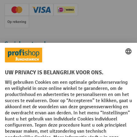
Creditcard (Master)
Creditcard (Visa)
iDEAL | Wero
Op rekening
Sociale netwerken
Facebook
YouTube
LinkedIn
Instagram
Algemene leveringsvoorwaarden
Copyright
Privacyverklaring
Privacy Instellingen
All prices excl. VAT plus
shipping costs
and possible delivery charges,
if not stated otherwise.
¹ De korting is geldig zolang de voorraad strekt. De korting is niet van
toepassing op speciale prijzen. Een combinatie met andere