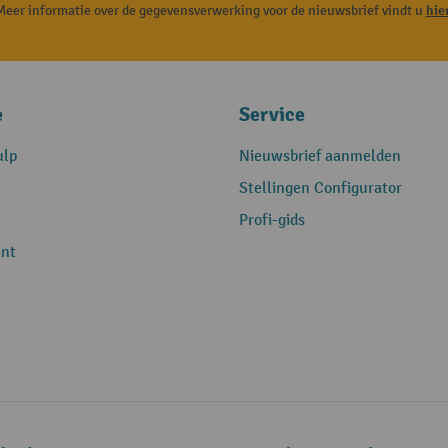
Meer informatie over de gegevensverwerking voor de nieuwsbrief vindt u
hie
e
Service
ulp
Nieuwsbrief aanmelden
Stellingen Configurator
Profi-gids
nt