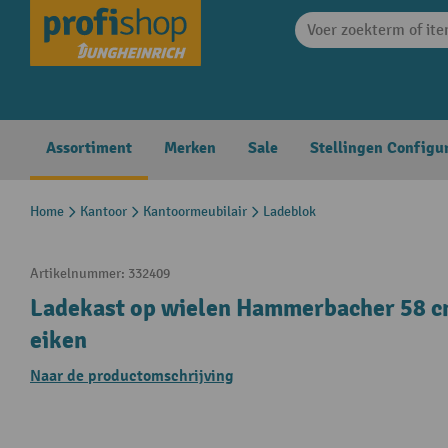
search
Skip to main navigation
Assortiment
Merken
Sale
Stellingen Configu
Home
Kantoor
Kantoormeubilair
Ladeblok
Artikelnummer:
332409
Ladekast op wielen Hammerbacher 58 cm,
eiken
Naar de productomschrijving