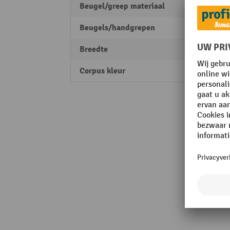
Beugel/greep materiaal
Metaa
Beugels/handgrepen
Chrom
Breedte
428 
Corpus kleur
Knoes