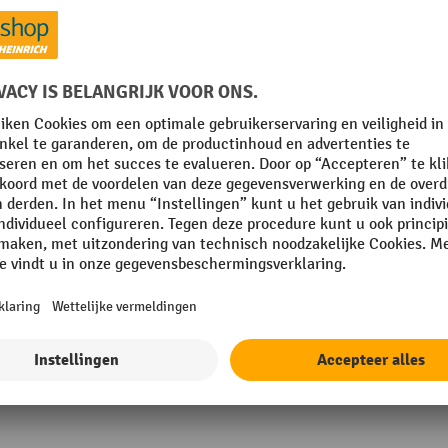
l
Kleur
en handvat
Lade uitschuifbaarheid
mm
Merk
tig eiken
Rubriek
Toon alle technische details