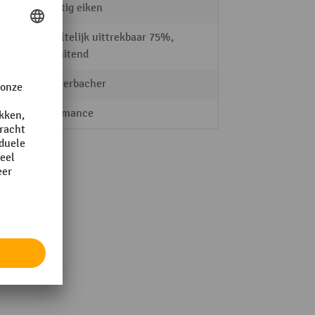
Knoestig eiken
Gedeeltelijk uittrekbaar 75%,
zelfsluitend
Hammerbacher
Performance