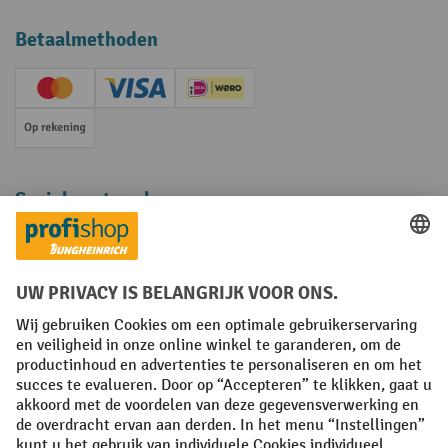
Betaalmethoden
Creditcard (Master)
Creditcard (Visa)
iDEAL | Wero
Op rekening
Sociale netwerken
Facebook
YouTube
LinkedIn
Instagram
Algemene leveringsvoorwaarden
Copyright
Privacyverklaring
Privacy Instellingen
All prices excl. VAT plus
shipping costs
and possible delivery charges,
if not stated otherwise.