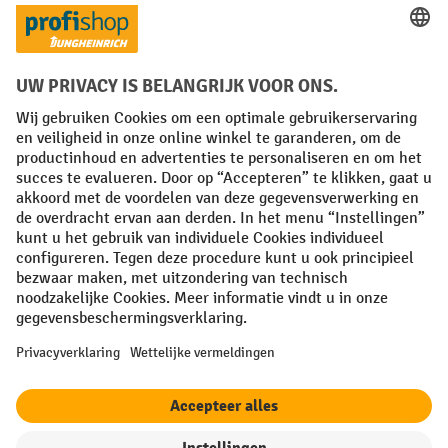
Facebook
YouTube
LinkedIn
Instagram
Algemene leveringsvoorwaarden
Copyright
Privacyverklaring
Privacy Instellingen
All prices excl. VAT plus
shipping costs
and possible delivery charges,
if not stated otherwise.
¹ De korting is geldig zolang de voorraad strekt. De korting is niet van
toepassing op speciale prijzen. Een combinatie met andere
procentuele kortingen of vouchers is niet mogelijk. | ² De korting
wordt eenmalig toegekend bij de eerste inschrijving voor de
nieuwsbrief. De voucher is 10 dagen geldig en kan online worden
ingewisseld vanaf een netto bestelwaarde van €250. De hoogte van de
korting varieert per productcategorie en is maximaal 10%. Elektrische
pallettrucks, elektrische stapelaars, elektrische heftrucks en
gereedschap zijn uitgesloten. Niet geldig op actieprijzen. Kan niet