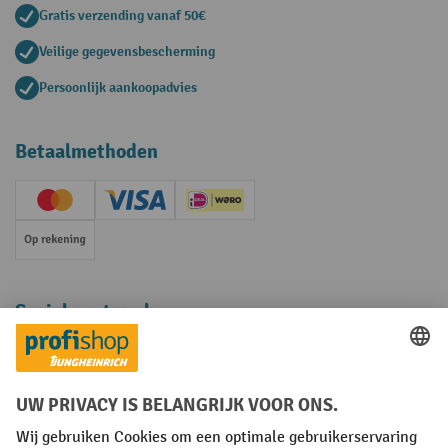
Gratis verzending vanaf 50€
Veilige gegevensbescherming
Persoonlijk aankoopadvies
Betaalmethoden
Creditcard (Master)
Creditcard (Visa)
iDEAL | Wero
Op rekening
Sociale netwerken
Facebook
YouTube
LinkedIn
Instagram