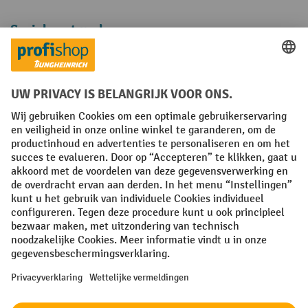
Sociale netwerken
Facebook
YouTube
LinkedIn
Instagram
Algemene leveringsvoorwaarden
Copyright
Privacyverklaring
Privacy Instellingen
All prices excl. VAT plus
shipping costs
and possible delivery charges,
if not stated otherwise.
¹ De korting is geldig zolang de voorraad strekt. De korting is niet van
toepassing op speciale prijzen. Een combinatie met andere
procentuele kortingen of vouchers is niet mogelijk. | ² De korting
wordt eenmalig toegekend bij de eerste inschrijving voor de
nieuwsbrief. De voucher is 10 dagen geldig en kan online worden
ingewisseld vanaf een netto bestelwaarde van €250. De hoogte van de
korting varieert per productcategorie en is maximaal 10%. Elektrische