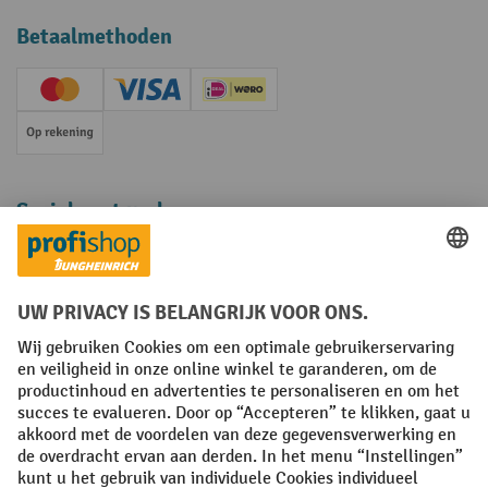
Betaalmethoden
Creditcard (Master)
Creditcard (Visa)
iDEAL | Wero
Op rekening
Sociale netwerken
Facebook
YouTube
LinkedIn
Instagram
Algemene leveringsvoorwaarden
Copyright
Privacyverklaring
Privacy Instellingen
All prices excl. VAT plus
shipping costs
and possible delivery charges,
if not stated otherwise.