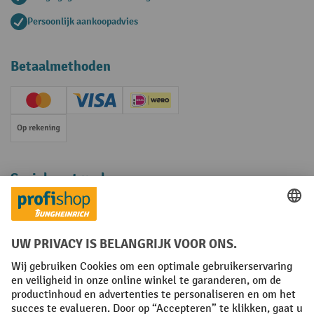
Persoonlijk aankoopadvies
Betaalmethoden
Creditcard (Master)
Creditcard (Visa)
iDEAL | Wero
Op rekening
Sociale netwerken
Facebook
YouTube
LinkedIn
Instagram
Algemene leveringsvoorwaarden
Copyright
Privacyverklaring
Privacy Instellingen