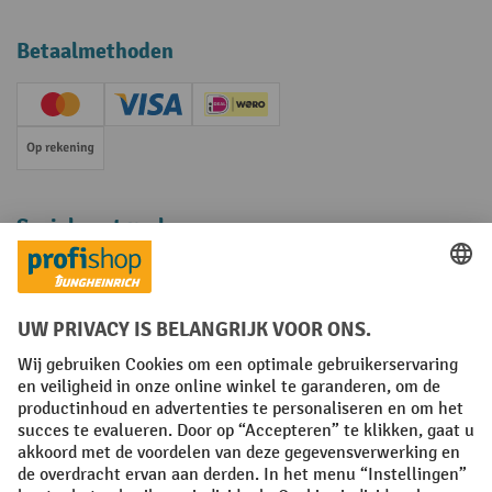
Betaalmethoden
Creditcard (Master)
Creditcard (Visa)
iDEAL | Wero
Op rekening
Sociale netwerken
Facebook
YouTube
LinkedIn
Instagram
Algemene leveringsvoorwaarden
Copyright
Privacyverklaring
Privacy Instellingen
All prices excl. VAT plus
shipping costs
and possible delivery charges,