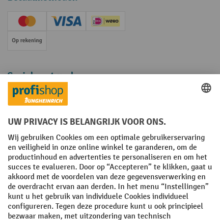
Creditcard (Master)
Creditcard (Visa)
iDEAL | Wero
Op rekening
Sociale netwerken
Facebook
YouTube
LinkedIn
Instagram
Algemene leveringsvoorwaarden
Copyright
Privacyverklaring
Privacy Instellingen
All prices excl. VAT plus
shipping costs
and possible delivery charges,
if not stated otherwise.
¹ De korting is geldig zolang de voorraad strekt. De korting is niet van