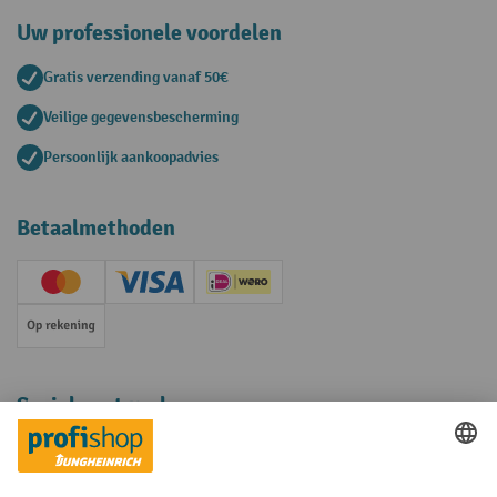
Uw professionele voordelen
Gratis verzending vanaf 50€
Veilige gegevensbescherming
Persoonlijk aankoopadvies
Betaalmethoden
Creditcard (Master)
Creditcard (Visa)
iDEAL | Wero
Op rekening
Sociale netwerken
Facebook
YouTube
LinkedIn
Instagram