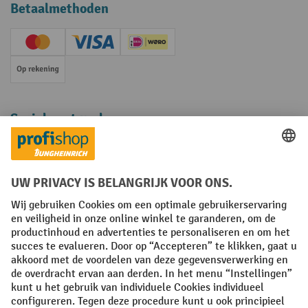
Betaalmethoden
Creditcard (Master)
Creditcard (Visa)
iDEAL | Wero
Op rekening
Sociale netwerken
Facebook
YouTube
LinkedIn
Instagram
Algemene leveringsvoorwaarden
Copyright
Privacyverklaring
Privacy Instellingen
All prices excl. VAT plus
shipping costs
and possible delivery charges,
if not stated otherwise.