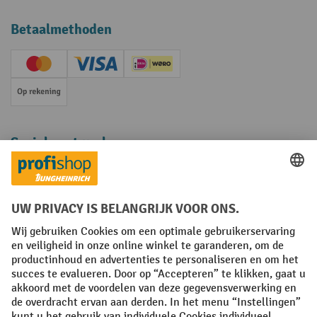
Betaalmethoden
Creditcard (Master)
Creditcard (Visa)
iDEAL | Wero
Op rekening
Sociale netwerken
Facebook
YouTube
LinkedIn
Instagram
Algemene leveringsvoorwaarden
Copyright
Privacyverklaring
Privacy Instellingen
All prices excl. VAT plus
shipping costs
and possible delivery charges,
if not stated otherwise.