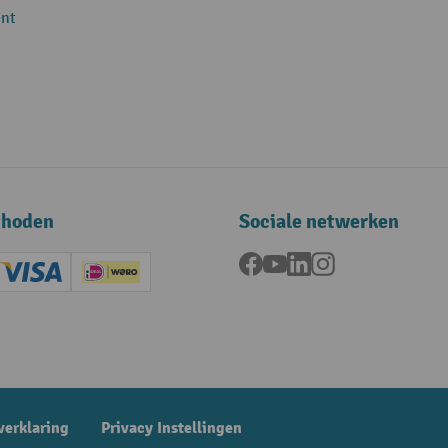
nt
thoden
Sociale netwerken
Facebook
YouTube
LinkedIn
Instagram
ard (Master)
Creditcard (Visa)
iDEAL | Wero
ening
verklaring
Privacy Instellingen