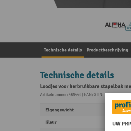
Technische details
Productbeschrijving
Technische details
Loodjes voor herbruikbare stapelbak me
Artikelnummer: 485441 | EAN/GTIN: 5051143000384
Eigengewicht
0,5 kg
Kleur
zwart