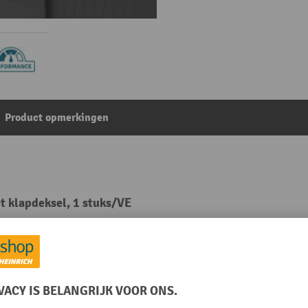
Product opmerkingen
t klapdeksel, 1 stuks/VE
Uit de categorie:
Accessoires voor Euroboxen
Rubriek
VE