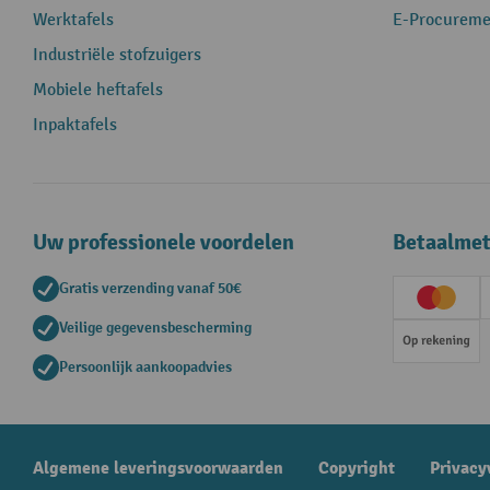
Werktafels
E-Procureme
Industriële stofzuigers
Mobiele heftafels
Inpaktafels
Uw professionele voordelen
Betaalme
Gratis verzending vanaf 50€
Creditc
Veilige gegevensbescherming
Op rek
Persoonlijk aankoopadvies
Algemene leveringsvoorwaarden
Copyright
Privacy