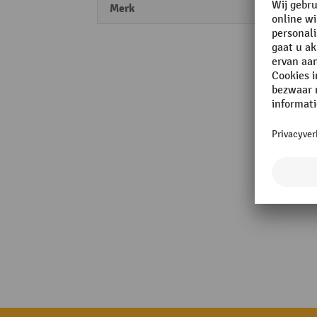
Merk
ALPHA