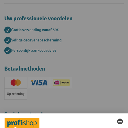
Uw professionele voordelen
Gratis verzending vanaf 50€
Veilige gegevensbescherming
Persoonlijk aankoopadvies
Betaalmethoden
Creditcard (Master)
Creditcard (Visa)
iDEAL | Wero
Op rekening
Sociale netwerken
Facebook
YouTube
LinkedIn
Instagram