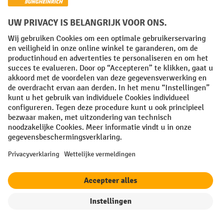
Algemene leveringsvoorwaarden
Copyright
Privacyverklaring
Privacy Instellingen
All prices excl. VAT plus
shipping costs
and possible delivery charges,
if not stated otherwise.
¹ De korting is geldig zolang de voorraad strekt. De korting is niet van
toepassing op speciale prijzen. Een combinatie met andere
procentuele kortingen of vouchers is niet mogelijk. | ² De korting
wordt eenmalig toegekend bij de eerste inschrijving voor de
nieuwsbrief. De voucher is 10 dagen geldig en kan online worden
ingewisseld vanaf een netto bestelwaarde van €250. De hoogte van de
korting varieert per productcategorie en is maximaal 10%. Elektrische
pallettrucks, elektrische stapelaars, elektrische heftrucks en
gereedschap zijn uitgesloten. Niet geldig op actieprijzen. Kan niet
worden gecombineerd met andere kortingspercentages of vouchers.