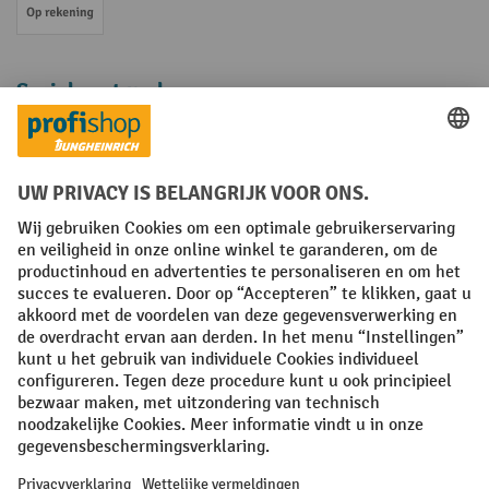
Op rekening
Sociale netwerken
Facebook
YouTube
LinkedIn
Instagram
Algemene leveringsvoorwaarden
Copyright
Privacyverklaring
Privacy Instellingen
All prices excl. VAT plus
shipping costs
and possible delivery charges,
if not stated otherwise.
¹ De korting is geldig zolang de voorraad strekt. De korting is niet van
toepassing op speciale prijzen. Een combinatie met andere
procentuele kortingen of vouchers is niet mogelijk. | ² De korting
wordt eenmalig toegekend bij de eerste inschrijving voor de
nieuwsbrief. De voucher is 10 dagen geldig en kan online worden