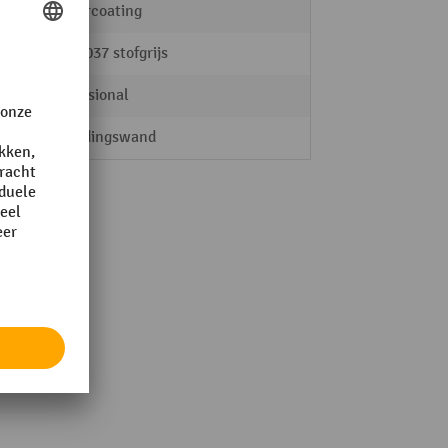
poedercoating
RAL 7037 stofgrijs
Professional
ment
Scheidingswand