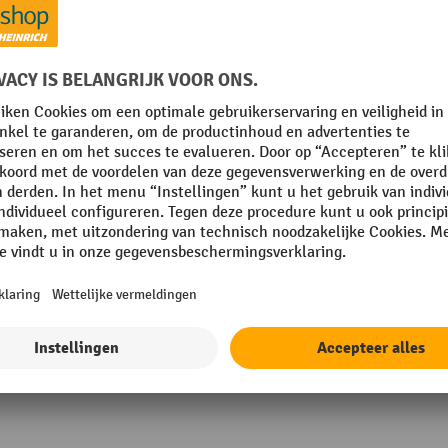
 mm
Oppervlak
RAL-kleur
mm
Rubriek
 20 mm
Scheidingswandsysteem ele
Toon alle technische details