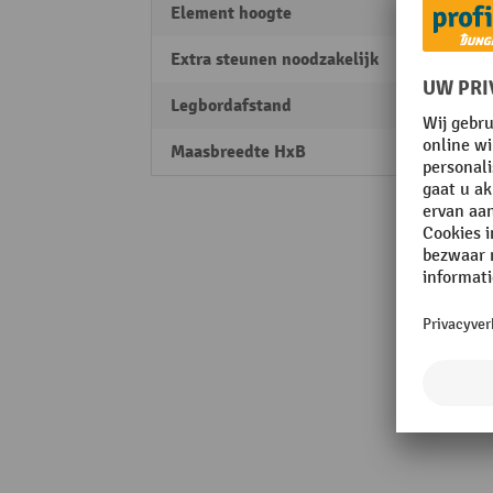
Element hoogte
1250
Extra steunen noodzakelijk
ja
Legbordafstand
150 
Maasbreedte HxB
100 x