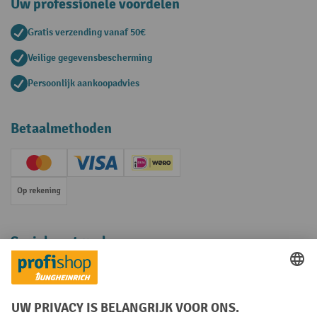
Uw professionele voordelen
Gratis verzending vanaf 50€
Veilige gegevensbescherming
Persoonlijk aankoopadvies
Betaalmethoden
Creditcard (Master)
Creditcard (Visa)
iDEAL | Wero
Op rekening
Sociale netwerken
Facebook
YouTube
LinkedIn
Instagram