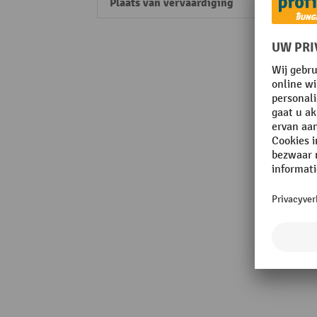
Plaats van vervaardiging
Made 