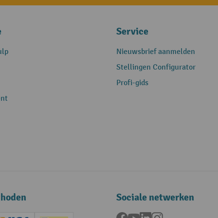
e
Service
ulp
Nieuwsbrief aanmelden
Stellingen Configurator
Profi-gids
nt
thoden
Sociale netwerken
Facebook
YouTube
LinkedIn
Instagram