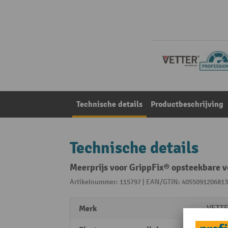
Technische details
Productbeschrijving
Technische details
Meerprijs voor GrippFix® opsteekbare 
Artikelnummer: 115797 | EAN/GTIN: 4055091206813
Merk
VETTE