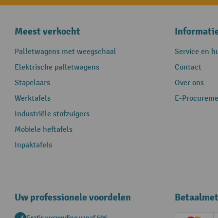
Meest verkocht
Informati
Palletwagens met weegschaal
Service en h
Elektrische palletwagens
Contact
Stapelaars
Over ons
Werktafels
E-Procureme
Industriële stofzuigers
Mobiele heftafels
Inpaktafels
Uw professionele voordelen
Betaalme
Gratis verzending vanaf 50€