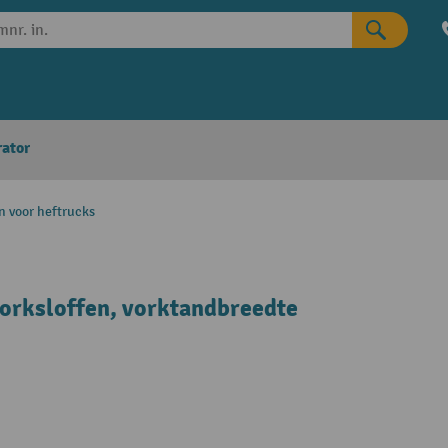
rator
n voor heftrucks
vorksloffen, vorktandbreedte