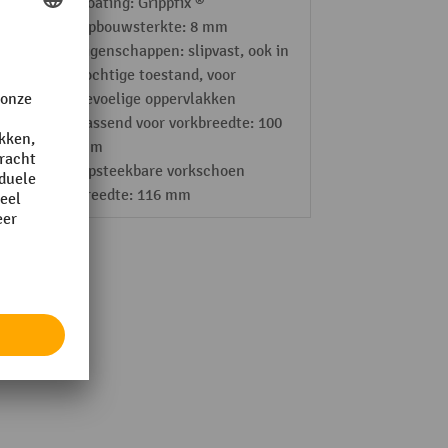
Coating: Grippfix ®
Opbouwsterkte: 8 mm
Eigenschappen: slipvast, ook in
vochtige toestand, voor
gevoelige oppervlakken
passend voor vorkbreedte: 100
mm
Opsteekbare vorkschoen
breedte: 116 mm