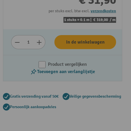
€ 31,90
per stuks excl. btw excl.
verzendkosten
1 stuks = 0.1 m |
€ 319,00
/ m
In de winkelwagen
Product vergelijken
Toevoegen aan verlanglijstje
Gratis verzending vanaf 50€
Veilige gegevensbescherming
Persoonlijk aankoopadvies