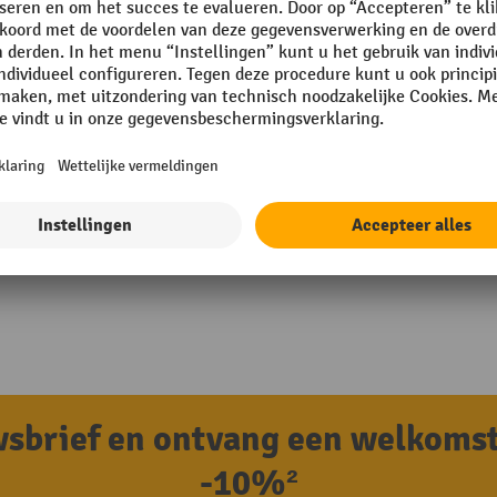
Rubriek
uwsbrief en ontvang een welkoms
-10%²