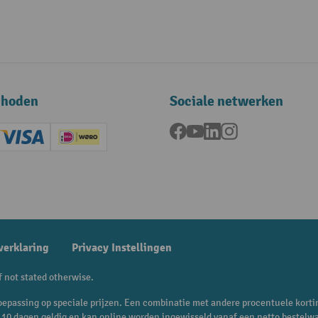
thoden
Sociale netwerken
Facebook
YouTube
LinkedIn
Instagram
ard (Master)
Creditcard (Visa)
iDEAL | Wero
ening
verklaring
Privacy Instellingen
f not stated otherwise.
n toepassing op speciale prijzen. Een combinatie met andere procentuele korti
is 10 dagen geldig en kan online worden ingewisseld vanaf een netto bestelw