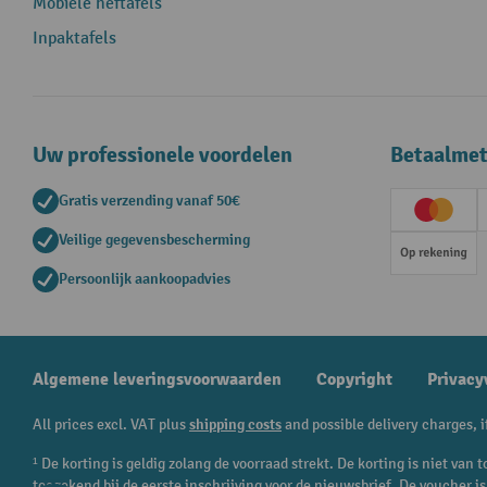
Mobiele heftafels
Inpaktafels
Uw professionele voordelen
Betaalme
Gratis verzending vanaf 50€
Creditc
Veilige gegevensbescherming
Op rek
Persoonlijk aankoopadvies
Algemene leveringsvoorwaarden
Copyright
Privacy
All prices excl. VAT plus
shipping costs
and possible delivery charges, i
¹ De korting is geldig zolang de voorraad strekt. De korting is niet va
toegekend bij de eerste inschrijving voor de nieuwsbrief. De voucher 