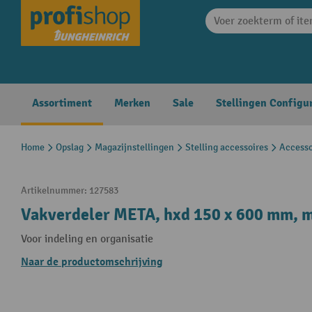
search
Skip to main navigation
Assortiment
Merken
Sale
Stellingen Configu
Home
Opslag
Magazijnstellingen
Stelling accessoires
Accesso
Artikelnummer:
127583
Vakverdeler META, hxd 150 x 600 mm, m
Voor indeling en organisatie
Naar de productomschrijving