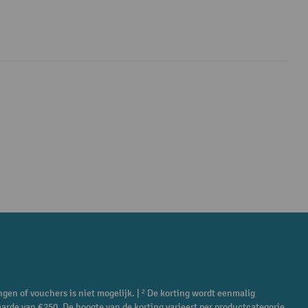
ngen of vouchers is niet mogelijk. | ² De korting wordt eenmalig
aarde van €250. De hoogte van de korting varieert per productcategorie