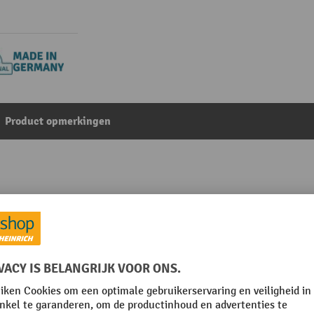
Product opmerkingen
et veiligheidsbeugel
Uit de categorie:
Accessoires voor legbordstellingen
Merk
mm
Plaats van vervaardiging