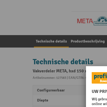
Technische details
Productbeschrijving
Technische details
Vakverdeler META, hxd 150 x 600 mm, m
Artikelnummer: 127583 | EAN/GTIN: 4026212266924
Configureerbaar
ja
Diepte
570 