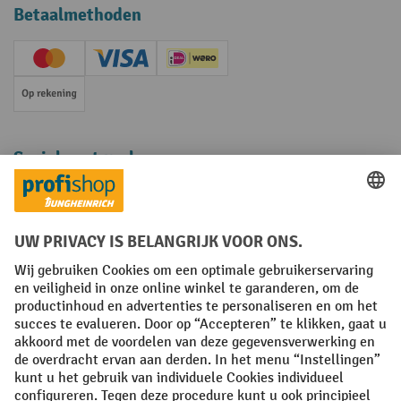
Betaalmethoden
Creditcard (Master)
Creditcard (Visa)
iDEAL | Wero
Op rekening
Sociale netwerken
Facebook
YouTube
LinkedIn
Instagram
Algemene leveringsvoorwaarden
Copyright
Privacyverklaring
Privacy Instellingen
All prices excl. VAT plus
shipping costs
and possible delivery charges,
if not stated otherwise.