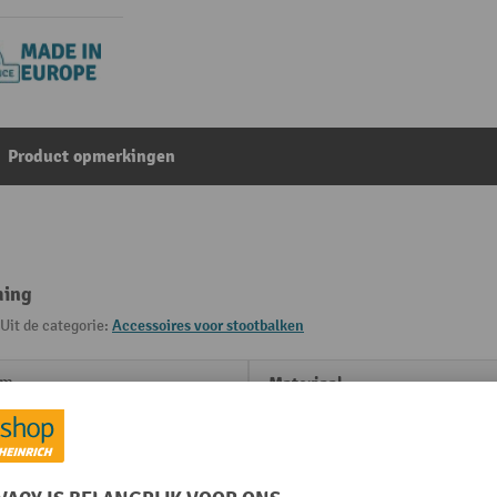
Product opmerkingen
ming
Uit de categorie:
Accessoires voor stootbalken
mm
Materiaal
kg
Merk
mm
Plaats van vervaardiging