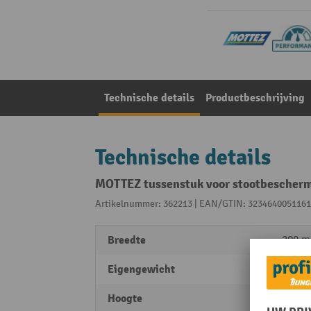
Technische details
Productbeschrijving
Technische details
MOTTEZ tussenstuk voor stootbescher
Artikelnummer: 362213 | EAN/GTIN: 3234640051161
Breedte
200 
Eigengewicht
11,31 
Hoogte
456 