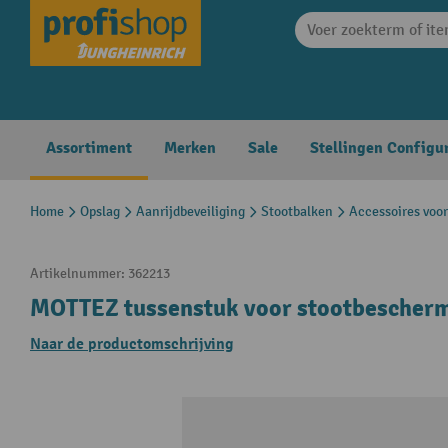
search
Skip to main navigation
Assortiment
Merken
Sale
Stellingen Configu
Home
Opslag
Aanrijdbeveiliging
Stootbalken
Accessoires voor
Artikelnummer:
362213
MOTTEZ tussenstuk voor stootbescher
Naar de productomschrijving