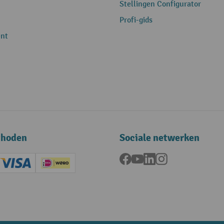
Stellingen Configurator
Profi-gids
nt
thoden
Sociale netwerken
Facebook
YouTube
LinkedIn
Instagram
ard (Master)
Creditcard (Visa)
iDEAL | Wero
ening