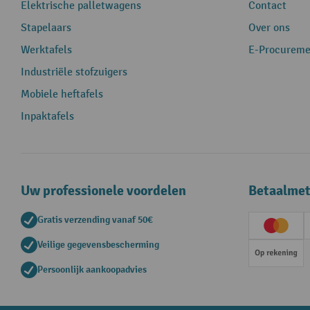
Elektrische palletwagens
Contact
Stapelaars
Over ons
Werktafels
E-Procureme
Industriële stofzuigers
Mobiele heftafels
Inpaktafels
Uw professionele voordelen
Betaalme
Gratis verzending vanaf 50€
Creditc
Veilige gegevensbescherming
Op rek
Persoonlijk aankoopadvies