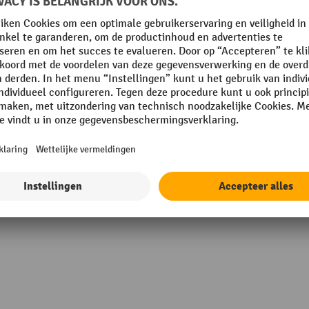
Rubriek
mm