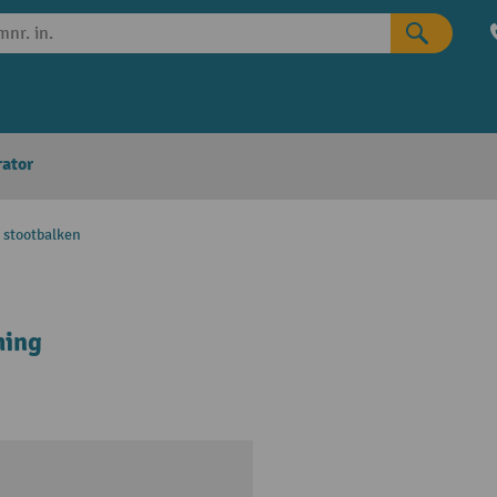
rator
 stootbalken
ming