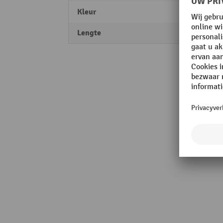
Kleur
geel
Lengte
150 