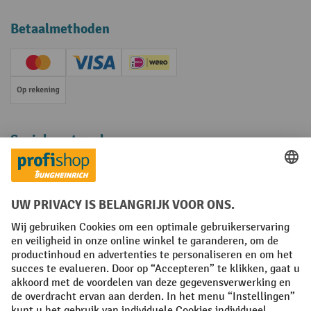
Betaalmethoden
Creditcard (Master)
Creditcard (Visa)
iDEAL | Wero
Op rekening
Sociale netwerken
Facebook
YouTube
LinkedIn
Instagram
Algemene leveringsvoorwaarden
Copyright
Privacyverklaring
Privacy Instellingen
All prices excl. VAT plus
shipping costs
and possible delivery charges,
if not stated otherwise.