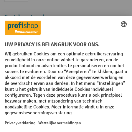
Sociale netwerken
Facebook
YouTube
LinkedIn
Instagram
Algemene leveringsvoorwaarden
Copyright
Privacyverklaring
Privacy Instellingen
All prices excl. VAT plus
shipping costs
and possible delivery charges,
if not stated otherwise.
¹ De korting is geldig zolang de voorraad strekt. De korting is niet van
toepassing op speciale prijzen. Een combinatie met andere
procentuele kortingen of vouchers is niet mogelijk. | ² De korting
wordt eenmalig toegekend bij de eerste inschrijving voor de
nieuwsbrief. De voucher is 10 dagen geldig en kan online worden
ingewisseld vanaf een netto bestelwaarde van €250. De hoogte van de