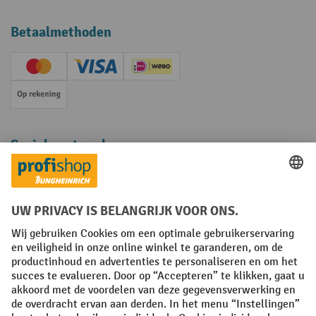
Betaalmethoden
Creditcard (Master)
Creditcard (Visa)
iDEAL | Wero
Op rekening
Sociale netwerken
Facebook
YouTube
LinkedIn
Instagram
Algemene leveringsvoorwaarden
Copyright
Privacyverklaring
Privacy Instellingen
All prices excl. VAT plus
shipping costs
and possible delivery charges,