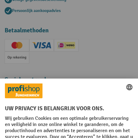
Persoonlijk aankoopadvies
Betaalmethoden
Creditcard (Master)
Creditcard (Visa)
iDEAL | Wero
Op rekening
Sociale netwerken
Facebook
YouTube
LinkedIn
Instagram
Algemene leveringsvoorwaarden
Copyright
Privacyverklaring
Privacy Instellingen