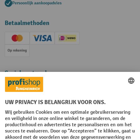
Persoonlijk aankoopadvies
Betaalmethoden
Creditcard (Master)
Creditcard (Visa)
iDEAL | Wero
Op rekening
Sociale netwerken
Facebook
YouTube
LinkedIn
Instagram
Algemene leveringsvoorwaarden
Copyright
Privacyverklaring
Privacy Instellingen