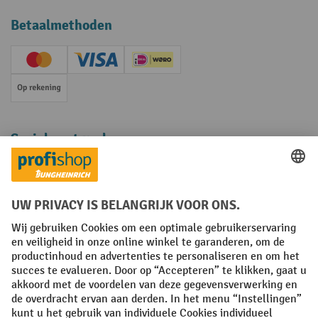
Betaalmethoden
Creditcard (Master)
Creditcard (Visa)
iDEAL | Wero
Op rekening
Sociale netwerken
Facebook
YouTube
LinkedIn
Instagram
Algemene leveringsvoorwaarden
Copyright
Privacyverklaring
Privacy Instellingen
All prices excl. VAT plus
shipping costs
and possible delivery charges,
if not stated otherwise.