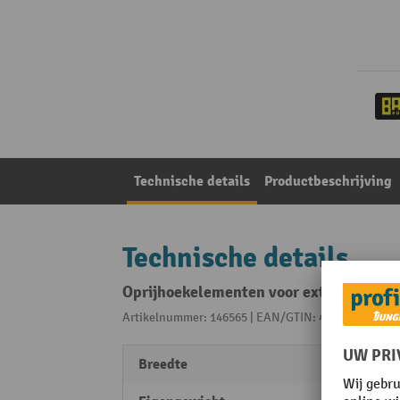
Technische details
Productbeschrijving
Technische details
Oprijhoekelementen voor extra lage lek
Artikelnummer: 146565 | EAN/GTIN: 4052462016668
Breedte
500 