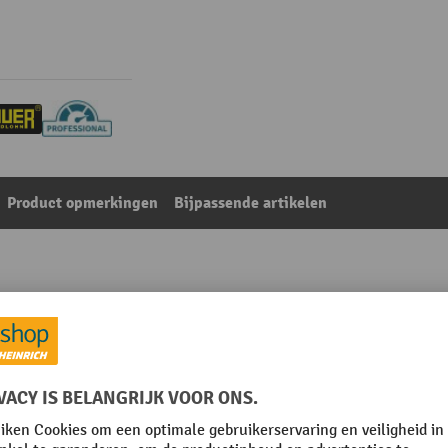
Product opmerkingen
Bijpassende artikelen
bakken van staal, bxl 500 x 500 mm
Uit de categorie:
Lekbakken accessoires
mm
Merk