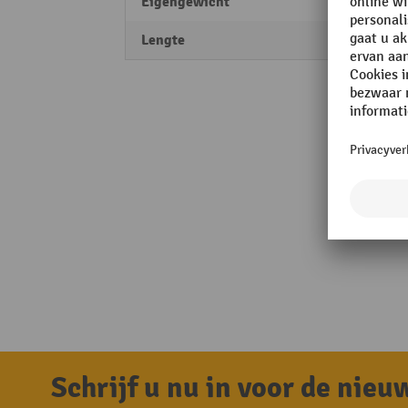
Eigengewicht
6 kg
Lengte
500 
Schrijf u nu in voor de nie