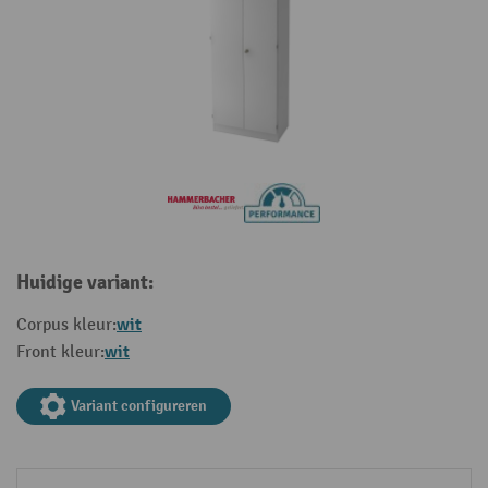
Huidige variant:
wit
Corpus kleur:
wit
Front kleur:
Variant configureren