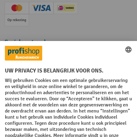
Creditcard (Master)
Creditcard (Visa)
iDEAL | Wero
Op rekening
Sociale netwerken
Facebook
YouTube
LinkedIn
Instagram
Algemene leveringsvoorwaarden
Copyright
Privacyverklaring
Privacy Instellingen
All prices excl. VAT plus
shipping costs
and possible delivery charges,
if not stated otherwise.
¹ De korting is geldig zolang de voorraad strekt. De korting is niet van
toepassing op speciale prijzen. Een combinatie met andere