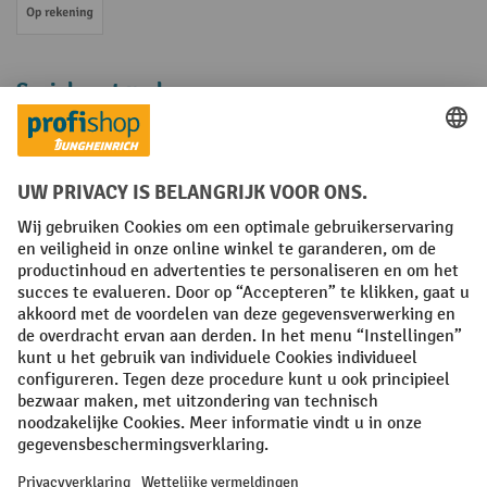
Op rekening
Sociale netwerken
Facebook
YouTube
LinkedIn
Instagram
Algemene leveringsvoorwaarden
Copyright
Privacyverklaring
Privacy Instellingen
All prices excl. VAT plus
shipping costs
and possible delivery charges,
if not stated otherwise.
¹ De korting is geldig zolang de voorraad strekt. De korting is niet van
toepassing op speciale prijzen. Een combinatie met andere
procentuele kortingen of vouchers is niet mogelijk. | ² De korting
wordt eenmalig toegekend bij de eerste inschrijving voor de
nieuwsbrief. De voucher is 10 dagen geldig en kan online worden