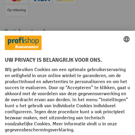
Creditcard (Master)
Creditcard (Visa)
iDEAL | Wero
Op rekening
Sociale netwerken
Facebook
YouTube
LinkedIn
Instagram
Algemene leveringsvoorwaarden
Copyright
Privacyverklaring
Privacy Instellingen
All prices excl. VAT plus
shipping costs
and possible delivery charges,
if not stated otherwise.
¹ De korting is geldig zolang de voorraad strekt. De korting is niet van
toepassing op speciale prijzen. Een combinatie met andere
procentuele kortingen of vouchers is niet mogelijk. | ² De korting
wordt eenmalig toegekend bij de eerste inschrijving voor de