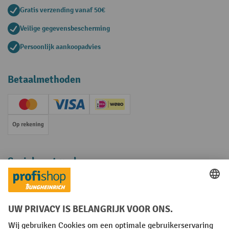
Gratis verzending vanaf 50€
Veilige gegevensbescherming
Persoonlijk aankoopadvies
Betaalmethoden
Creditcard (Master)
Creditcard (Visa)
iDEAL | Wero
Op rekening
Sociale netwerken
Facebook
YouTube
LinkedIn
Instagram