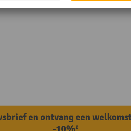
uwsbrief en ontvang een welkoms
-10%²