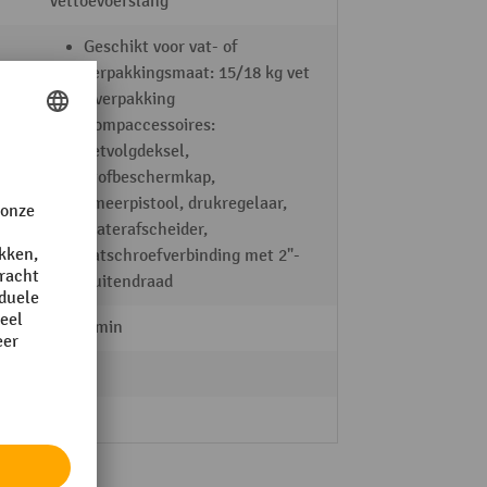
Vettoevoerslang
Geschikt voor vat- of
verpakkingsmaat: 15/18 kg vet
- verpakking
Pompaccessoires:
vetvolgdeksel,
stofbeschermkap,
smeerpistool, drukregelaar,
waterafscheider,
vatschroefverbinding met 2"-
buitendraad
550 g/min
98 %
ja