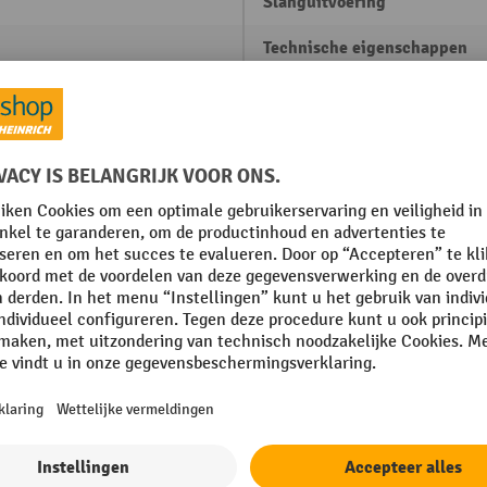
Slanguitvoering
Technische eigenschappen
-Hallbauer
rmance
Transportvermogen
Vaten ledigen
Veilig drooglopen