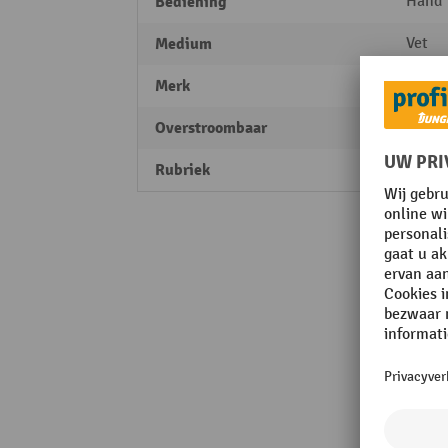
Bediening
Hand
Medium
Vet
Merk
Samoa
Overstroombaar
nee
Rubriek
Perfo