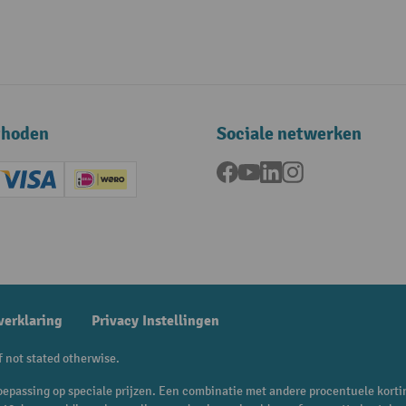
thoden
Sociale netwerken
Facebook
YouTube
LinkedIn
Instagram
ard (Master)
Creditcard (Visa)
iDEAL | Wero
ening
verklaring
Privacy Instellingen
f not stated otherwise.
n toepassing op speciale prijzen. Een combinatie met andere procentuele korti