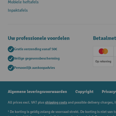
Mobiele heftafels
Inpaktafels
Uw professionele voordelen
Betaalme
Gratis verzending vanaf 50€
Creditc
Veilige gegevensbescherming
Op rek
Persoonlijk aankoopadvies
Algemene leveringsvoorwaarden
Copyright
Privacy
All prices excl. VAT plus
shipping costs
and possible delivery charges, i
¹ De korting is geldig zolang de voorraad strekt. De korting is niet va