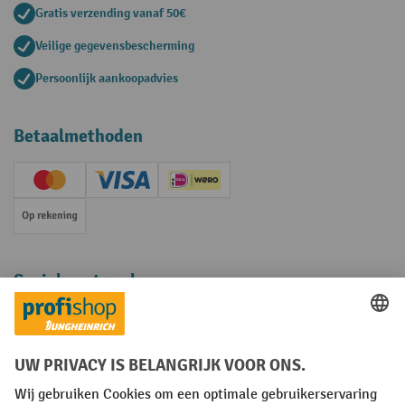
Gratis verzending vanaf 50€
Veilige gegevensbescherming
Persoonlijk aankoopadvies
Betaalmethoden
Creditcard (Master)
Creditcard (Visa)
iDEAL | Wero
Op rekening
Sociale netwerken
Facebook
YouTube
LinkedIn
Instagram