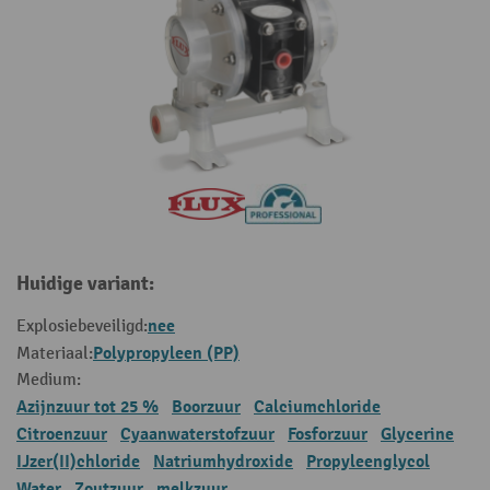
Huidige variant:
nee
Explosiebeveiligd:
Polypropyleen (PP)
Materiaal:
Medium:
Azijnzuur tot 25 %
Boorzuur
Calciumchloride
Citroenzuur
Cyaanwaterstofzuur
Fosforzuur
Glycerine
IJzer(II)chloride
Natriumhydroxide
Propyleenglycol
Water
Zoutzuur
melkzuur