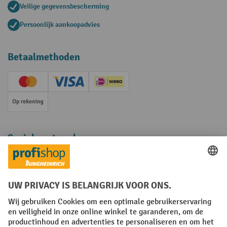
Veilige gegevensbescherming
Persoonlijk aankoopadvies
Betaalmethoden
Creditcard (Master)
Creditcard (Visa)
iDEAL | Wero
Op rekening
Sociale netwerken
Facebook
YouTube
LinkedIn
Instagram
Algemene leveringsvoorwaarden
Copyright