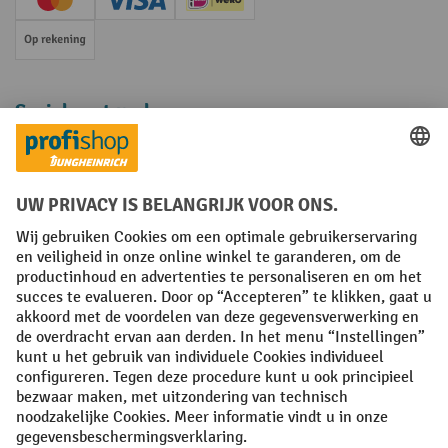
Creditcard (Master)
Creditcard (Visa)
iDEAL | Wero
Op rekening
Sociale netwerken
Facebook
YouTube
LinkedIn
Instagram
Algemene leveringsvoorwaarden
Copyright
Privacyverklaring
Privacy Instellingen
All prices excl. VAT plus
shipping costs
and possible delivery charges,
if not stated otherwise.
¹ De korting is geldig zolang de voorraad strekt. De korting is niet van
toepassing op speciale prijzen. Een combinatie met andere
procentuele kortingen of vouchers is niet mogelijk. | ² De korting