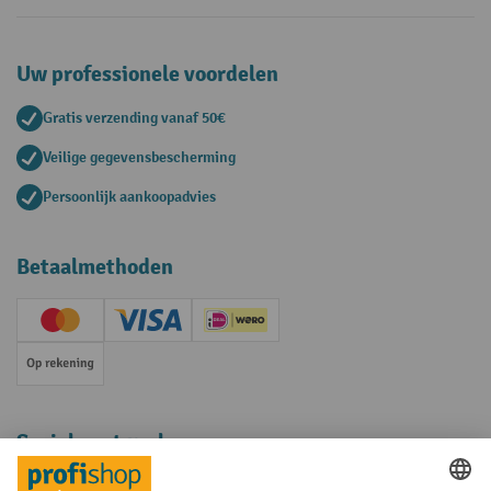
Uw professionele voordelen
Gratis verzending vanaf 50€
Veilige gegevensbescherming
Persoonlijk aankoopadvies
Betaalmethoden
Creditcard (Master)
Creditcard (Visa)
iDEAL | Wero
Op rekening
Sociale netwerken
Facebook
YouTube
LinkedIn
Instagram