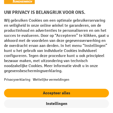
Algemene leveringsvoorwaarden
Copyright
Privacyverklaring
Privacy Instellingen
All prices excl. VAT plus
shipping costs
and possible delivery charges,
if not stated otherwise.
¹ De korting is geldig zolang de voorraad strekt. De korting is niet van
toepassing op speciale prijzen. Een combinatie met andere
procentuele kortingen of vouchers is niet mogelijk. | ² De korting
wordt eenmalig toegekend bij de eerste inschrijving voor de
nieuwsbrief. De voucher is 10 dagen geldig en kan online worden
ingewisseld vanaf een netto bestelwaarde van €250. De hoogte van de
korting varieert per productcategorie en is maximaal 10%. Elektrische
pallettrucks, elektrische stapelaars, elektrische heftrucks en
gereedschap zijn uitgesloten. Niet geldig op actieprijzen. Kan niet
worden gecombineerd met andere kortingspercentages of vouchers.