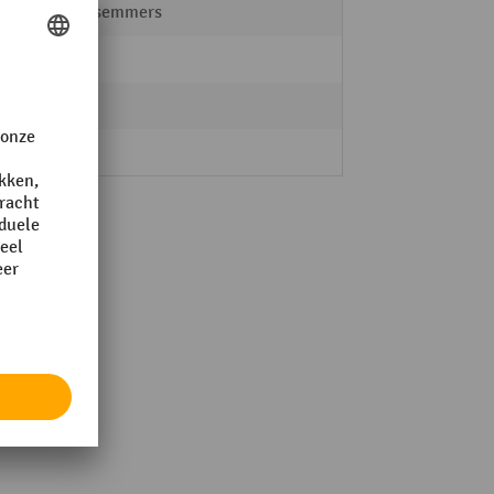
Vuilnisemmers
nee
12 l
nee