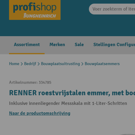
search
Skip to main navigation
Assortiment
Merken
Sale
Stellingen Configu
Home
Bedrijf
Bouwplaatsuitrusting
Bouwplaatsemmers
Artikelnummer:
334785
RENNER roestvrijstalen emmer, met bod
Inklusive innenliegender Messskala mit 1-Liter-Schritten
Naar de productomschrijving