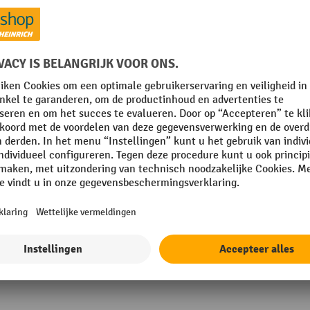
siebestendig
Type bak
ratuurbestendig
Universele houder
at
Volume bak
Waterafvoer
mm
Toon alle technische details