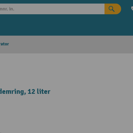
rator
emring, 12 liter