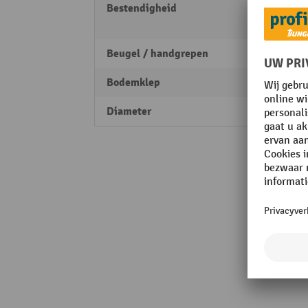
Bestendigheid
corro
tempe
Beugel / handgrepen
Handv
Bodemklep
nee
Diameter
310 