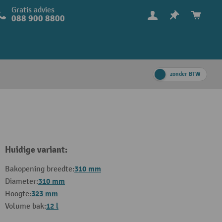
Gratis advies
088 900 8800
zonder BTW
Huidige variant:
310 mm
Bakopening breedte:
310 mm
Diameter:
323 mm
Hoogte:
12 l
Volume bak: