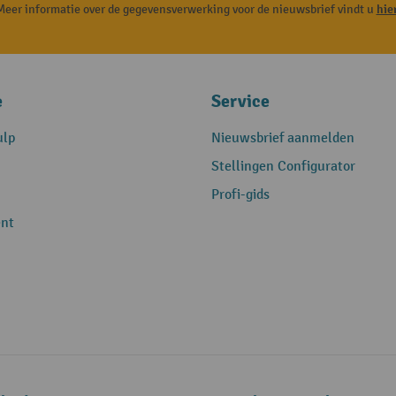
Meer informatie over de gegevensverwerking voor de nieuwsbrief vindt u
hie
e
Service
ulp
Nieuwsbrief aanmelden
Stellingen Configurator
Profi-gids
nt