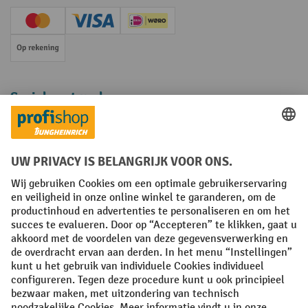
Creditcard (Master)
Creditcard (Visa)
iDEAL | Wero
Op rekening
Sociale netwerken
Facebook
YouTube
LinkedIn
Instagram
Algemene leveringsvoorwaarden
Copyright
Privacyverklaring
Privacy Instellingen
All prices excl. VAT plus
shipping costs
and possible delivery charges,
if not stated otherwise.
¹ De korting is geldig zolang de voorraad strekt. De korting is niet van
toepassing op speciale prijzen. Een combinatie met andere